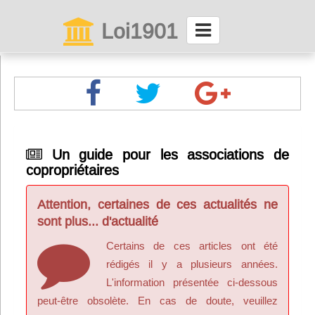
Loi1901
La maison des associations depuis 1999
Connexion
Abonnez-vous à LettrAsso
Un guide pour les associations de
copropriétaires
Menu général
ServiceAsso
Attention, certaines de ces actualités ne
sont plus... d'actualité
Partager
Certains de ces articles ont été
rédigés il y a plusieurs années.
L'information présentée ci-dessous
VieAsso
peut-être obsolète. En cas de doute, veuillez