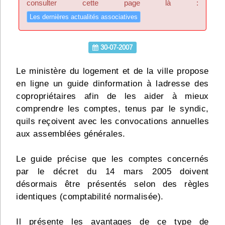
consulter cette page là :
Infos
Les dernières actualités associatives
Divers
30-07-2007
Abo Lettrasso
Le ministère du logement et de la ville propose
en ligne un guide dinformation à ladresse des
Désabo Lettrasso
copropriétaires afin de les aider à mieux
comprendre les comptes, tenus par le syndic,
Nous contacter
quils reçoivent avec les convocations annuelles
aux assemblées générales.
Le guide précise que les comptes concernés
par le décret du 14 mars 2005 doivent
désormais être présentés selon des règles
identiques (comptabilité normalisée).
Il présente les avantages de ce type de