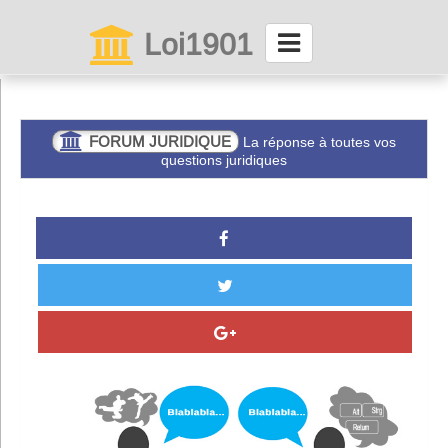
Loi1901
La maison des associations depuis 1999
Connexion
FORUM JURIDIQUE
La réponse à toutes vos
questions juridiques
Abonnez-vous à LettrAsso
Menu général
ServiceAsso
Partager
VieAsso