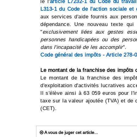
le l'
article L7232-1 du Code du travail
L313-1 du Code de l'action sociale et 
aux services d'aide fournis aux person
dépendance. Une nouveau texte qui v
"
exclusivement liées aux gestes esse
personnes handicapées ou des perso
dans l'incapacité de les accomplir
".
Code général des impôts - Article 278-0
Le montant de la franchise des impôts
Le montant de la franchise des impô
d'exploitation d'activités lucratives ac
Il s'élève ainsi à 63 059 euros pour l'i
taxe sur la valeur ajoutée (TVA) et de c
(CET).
A vous de juger cet article...