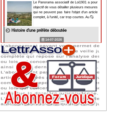
Le Panorama associatif de Loi1901 a pour
objectif de vous détailler plusieurs mesures
qui ne peuvent pas faire l'objet d'un article
complet, à l'unité, car trop courtes. Au
Histoire d'une préfète déboutée
14-07-2026
Il y a des préfètes et des préfets qui
souhaitent tellement faire plaisir à ceux, par
lesquels leur bonne fortune est arrivée,
qu'ils en oublient la réalité de leur fonction
qui
NAF 2025 : nouvelle nomenclature d'activités
dès 2027
07-07-2026
Les nomenclatures d'activités française
(NAF) et européenne, évoluent. La NAF
2025 entraînera la modification des codes
APE de toutes les associations déclarées.
Cette évolution
Consignes de sécurité adaptées : le manque