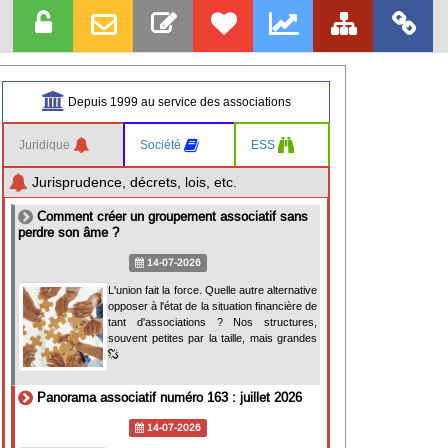
Depuis 1999 au service des associations
Juridique
Société
ESS
Jurisprudence, décrets, lois, etc.
Comment créer un groupement associatif sans
perdre son âme ?
14-07-2026
L'union fait la force. Quelle autre alternative
opposer à l'état de la situation financière de
tant d'associations ? Nos structures,
souvent petites par la taille, mais grandes
Panorama associatif numéro 163 : juillet 2026
14-07-2026