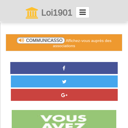
Loi1901
La maison des associations depuis 1999
Connexion
COMMUNICASSO
Affichez-vous auprès des
associations
Abonnez-vous à LettrAsso
Menu général
ServiceAsso
Partager
VieAsso