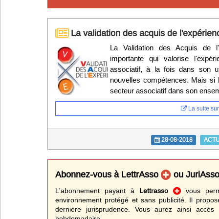
Infos
La validation des acquis de l'expérien
Divers
La Validation des Acquis de l
importante qui valorise l'expér
Abo Lettrasso
associatif, à la fois dans son u
nouvelles compétences. Mais si 
Désabo Lettrasso
secteur associatif dans son ense
La suite sur 
Nous contacter
28-08-2018
ACT
Abonnez-vous à LettrAsso
ou JuriAss
L'abonnement payant à
Lettrasso
vous perme
environnement protégé et sans publicité. Il propos
dernière jurisprudence. Vous aurez ainsi accès 
hebdomadaire.