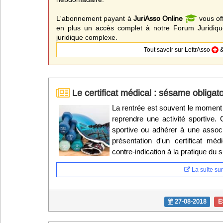
L'abonnement payant à
JuriAsso Online
vous of
en plus un accès complet à notre Forum Juridique
juridique complexe.
Tout savoir sur LettrAsso
&
Le certificat médical : sésame obligato
La rentrée est souvent le moment
reprendre une activité sportive.
sportive ou adhérer à une associ
présentation d'un certificat méd
contre-indication à la pratique du s
La suite sur 
27-08-2018
E