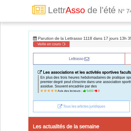
Lettr
Asso
de l'été
N° 7
Toute la vie associative
Parution de la Lettrasso 1118 dans 17 jours 13h 
Connexion
Veille en cours
Lettrasso
Abonnez-vous à LettrAsso
Les associations et les activités sportives faculta
Menu général
En plus des trois heures hebdomadaires de pratique spor
premier degré peut s'inscrire dans une association sporti
ServiceAsso
assidue. Souvent encadrée par des
Avis des lecteurs :
5493
0
Partager
Tous les articles juridiques
VieAsso
Les actualités de la semaine