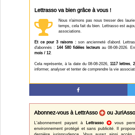
Lettrasso va bien grâce à vous !
Nous n'aimons pas nous tresser des laurier
temps, cela fait du bien. Lettrasso est aujou
associations.
Et ce pour 3 raisons :
son ancienneté d'abord. Lettra
d'abonnés :
144 580 fidèles lecteurs
au 08-08-2026. Enf
mois / 12
.
Cela représente, à la date du 08-08-2026,
1117 lettres
,
2
informer, analyser et tenter de comprendre la vie associat
Abonnez-vous à LettrAsso
ou JuriAss
L'abonnement payant à
Lettrasso
vous perme
environnement protégé et sans publicité. Il propos
dernière jurisprudence. Vous aurez ainsi accès 