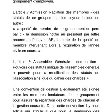
groupement d'employeur.
Infos
L'article 7 Admission Radiation des membres - des
statuts de ce groupement d'employeur indique en
Divers
autre :
« la qualité de membre de ce groupement se perd
Abo Lettrasso
par : - la démission notifié au président par lettre
recommandée avec AR, la perte de la qualité de
Désabo Lettrasso
membre intervenant alors à l'expiration de l'année
civile en cours. »
Nous contacter
L'article 9 Assemblée Générale  composition 
Pouvoirs des statuts indique de l'assemblée générale
a pouvoir pour « modification des statuts de
l'association ainsi que du cahier des charges »
Une convention de gestion a également été signée
entre les membres fondateurs de ce groupement
pour assurer la répartition des charges de chacun et
la gestion courante. Dans cette convention il y a un
article qui stipule « que pour la démission des