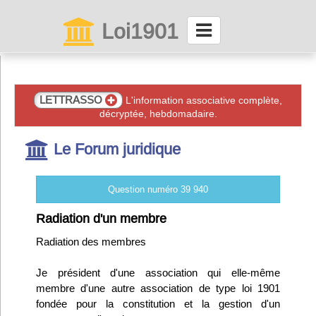
Loi1901
La maison des associations depuis 1999
Connexion
LETTRASSO
L'information associative complète,
décryptée, hebdomadaire.
Abonnez-vous à LettrAsso
Le Forum juridique
Menu général
Question numéro 39 940
ServiceAsso
Radiation d'un membre
Radiation des membres
Partager
Je président d'une association qui elle-même
membre d'une autre association de type loi 1901
VieAsso
fondée pour la constitution et la gestion d'un