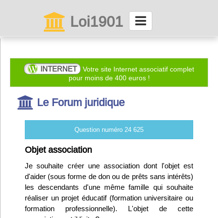
Loi1901
La maison des associations depuis 1999
Connexion
INTERNET
Votre site Internet associatif complet
pour moins de 400 euros !
Abonnez-vous à LettrAsso
Le Forum juridique
Menu général
Question numéro 24 625
ServiceAsso
Objet association
Je souhaite créer une association dont l'objet est
Partager
d'aider (sous forme de don ou de prêts sans intérêts)
les descendants d'une même famille qui souhaite
réaliser un projet éducatif (formation universitaire ou
VieAsso
formation professionnelle). L'objet de cette