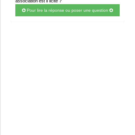
association est il licite ?
Infos
Pour lire la réponse ou poser une question
Divers
Abo Lettrasso
Désabo Lettrasso
Nous contacter