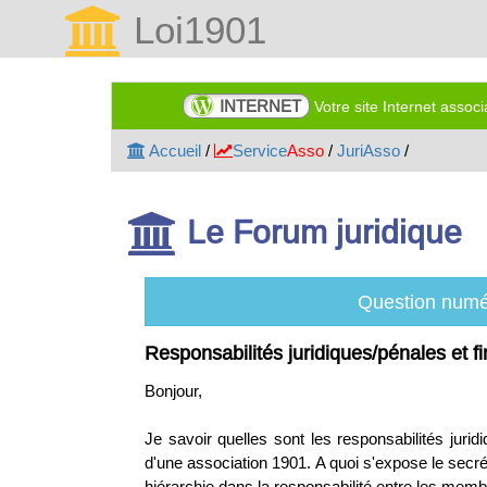
Loi1901
INTERNET
Votre site Internet assoc
Accueil
/
Service
Asso
/
JuriAsso
/
Le Forum juridique
Question numé
Responsabilités juridiques/pénales et fi
Bonjour,
Je savoir quelles sont les responsabilités jurid
d'une association 1901. A quoi s'expose le secréta
hiérarchie dans la responsabilité entre les mem