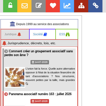
Depuis 1999 au service des associations
Juridique
Société
ESS
Jurisprudence, décrets, lois, etc.
Comment créer un groupement associatif sans
perdre son âme ?
14-07-2026
L'union fait la force. Quelle autre alternative
opposer à l'état de la situation financière de
tant d'associations ? Nos structures,
souvent petites par la taille, mais grandes
Panorama associatif numéro 163 : juillet 2026
14-07-2026