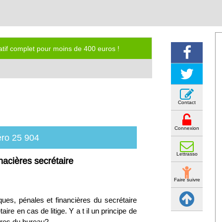
iatif complet pour moins de 400 euros !
Contact
Connexion
ro 25 904
Lettrasso
nacières secrétaire
Faire suivre
iques, pénales et financières du secrétaire
ire en cas de litige. Y a t il un principe de
bres du bureau?