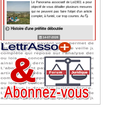
Le Panorama associatif de Loi1901 a pour
objectif de vous détailler plusieurs mesures
qui ne peuvent pas faire l'objet d'un article
complet, à l'unité, car trop courtes. Au
Histoire d'une préfète déboutée
14-07-2026
Il y a des préfètes et des préfets qui
souhaitent tellement faire plaisir à ceux, par
lesquels leur bonne fortune est arrivée,
qu'ils en oublient la réalité de leur fonction
qui
NAF 2025 : nouvelle nomenclature d'activités
dès 2027
07-07-2026
Les nomenclatures d'activités française
(NAF) et européenne, évoluent. La NAF
2025 entraînera la modification des codes
APE de toutes les associations déclarées.
Cette évolution
Consignes de sécurité adaptées : le manque