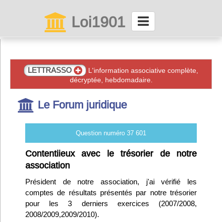
Loi1901
La maison des associations depuis 1999
Connexion
LETTRASSO
L'information associative complète,
décryptée, hebdomadaire.
Abonnez-vous à LettrAsso
Le Forum juridique
Menu général
Question numéro 37 601
ServiceAsso
Contentiieux avec le trésorier de notre
association
Partager
Président de notre association, j'ai vérifié les
comptes de résultats présentés par notre trésorier
pour les 3 derniers exercices (2007/2008,
VieAsso
2008/2009,2009/2010).