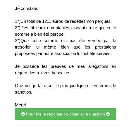
Infos
Je constate:
1°)Un total de 1211 euros de recettes non perçues.
Divers
2°)Des tableaux comptables laissant croire que cette
Abo Lettrasso
somme a bien été perçue.
3°)Que cette somme n'a pas été versée par le
trésorier lui mème bien que les prestations
Désabo Lettrasso
proposées par notre association lui ont été servies.
Je possède les preuves de mes allégations en
Nous contacter
regard des relevés bancaires.
Que doit je faire sur le plan juridique et en terme de
sanction.
Merci
Pour lire la réponse ou poser une question