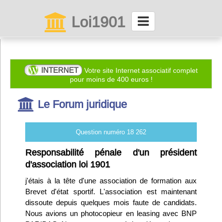
Loi1901
La maison des associations depuis 1999
Connexion
INTERNET
Votre site Internet associatif complet
pour moins de 400 euros !
Abonnez-vous à LettrAsso
Le Forum juridique
Menu général
Question numéro 18 262
ServiceAsso
Responsabilité pénale d'un président
d'association loi 1901
Partager
j'étais à la tête d'une association de formation aux
Brevet d'état sportif. L'association est maintenant
dissoute depuis quelques mois faute de candidats.
VieAsso
Nous avions un photocopieur en leasing avec BNP