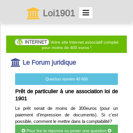
Loi1901
La maison des associations depuis 1999
Connexion
INTERNET
Votre site Internet associatif complet
pour moins de 400 euros !
Abonnez-vous à LettrAsso
Le Forum juridique
Menu général
Question numéro 40 869
ServiceAsso
Prêt de particulier à une association loi de
1901
Partager
Le prêt serait de moins de 300euros (pour un
paiement d'impression de documents). Si c'est
possible, comment le mettre dans la comptabilité?
VieAsso
Pour lire la réponse ou poser une question