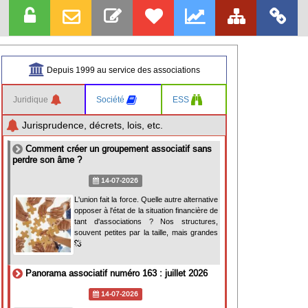
Depuis 1999 au service des associations
Juridique
Société
ESS
Jurisprudence, décrets, lois, etc.
Comment créer un groupement associatif sans
perdre son âme ?
14-07-2026
L'union fait la force. Quelle autre alternative
opposer à l'état de la situation financière de
tant d'associations ? Nos structures,
souvent petites par la taille, mais grandes
Panorama associatif numéro 163 : juillet 2026
14-07-2026