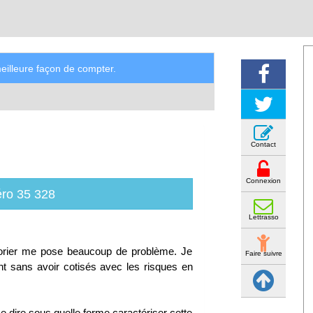
illeure façon de compter.
Contact
Connexion
ro 35 328
Lettrasso
ésorier me pose beaucoup de problème. Je
Faire suivre
nt sans avoir cotisés avec les risques en
 dire sous quelle forme caractériser cette