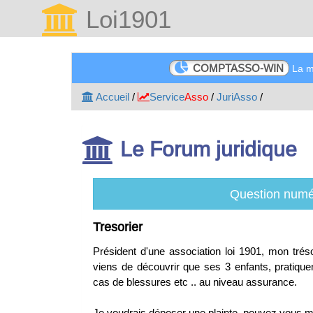
Loi1901
COMPTASSO-WIN
La me
Accueil
/
Service
Asso
/
JuriAsso
/
Le Forum juridique
Question numé
Tresorier
Président d'une association loi 1901, mon tr
viens de découvrir que ses 3 enfants, pratique
cas de blessures etc .. au niveau assurance.
Je voudrais déposer une plainte, pouvez vous me