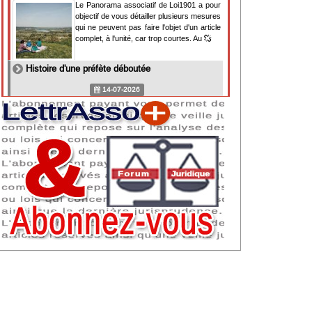
Le Panorama associatif de Loi1901 a pour
objectif de vous détailler plusieurs mesures
qui ne peuvent pas faire l'objet d'un article
complet, à l'unité, car trop courtes. Au
Histoire d'une préfète déboutée
14-07-2026
Il y a des préfètes et des préfets qui
souhaitent tellement faire plaisir à ceux, par
lesquels leur bonne fortune est arrivée,
qu'ils en oublient la réalité de leur fonction
qui
NAF 2025 : nouvelle nomenclature d'activités
dès 2027
07-07-2026
Les nomenclatures d'activités française
(NAF) et européenne, évoluent. La NAF
2025 entraînera la modification des codes
APE de toutes les associations déclarées.
Cette évolution
Consignes de sécurité adaptées : le manque