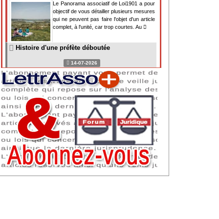
Le Panorama associatif de Loi1901 a pour
objectif de vous détailler plusieurs mesures
qui ne peuvent pas faire l'objet d'un article
complet, à l'unité, car trop courtes. Au
Histoire d'une préfète déboutée
14-07-2026
Il y a des préfètes et des préfets qui
souhaitent tellement faire plaisir à ceux, par
lesquels leur bonne fortune est arrivée,
qu'ils en oublient la réalité de leur fonction
qui
NAF 2025 : nouvelle nomenclature d'activités
dès 2027
07-07-2026
Les nomenclatures d'activités française
(NAF) et européenne, évoluent. La NAF
2025 entraînera la modification des codes
APE de toutes les associations déclarées.
Cette évolution
Consignes de sécurité adaptées : le manque