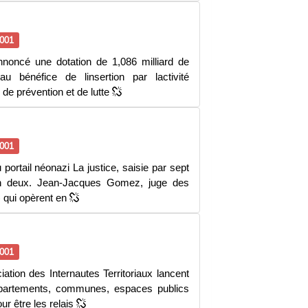
001
annoncé une dotation de 1,086 milliard de
 bénéfice de linsertion par lactivité
 de prévention et de lutte
001
 portail néonazi La justice, saisie par sept
 en deux. Jean-Jacques Gomez, juge des
) qui opèrent en
001
ciation des Internautes Territoriaux lancent
 départements, communes, espaces publics
ur être les relais