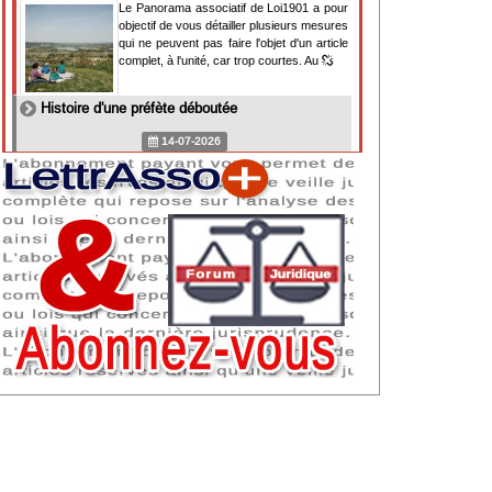
Le Panorama associatif de Loi1901 a pour
objectif de vous détailler plusieurs mesures
qui ne peuvent pas faire l'objet d'un article
complet, à l'unité, car trop courtes. Au
Histoire d'une préfète déboutée
14-07-2026
Il y a des préfètes et des préfets qui
souhaitent tellement faire plaisir à ceux, par
lesquels leur bonne fortune est arrivée,
qu'ils en oublient la réalité de leur fonction
qui
NAF 2025 : nouvelle nomenclature d'activités
dès 2027
07-07-2026
Les nomenclatures d'activités française
(NAF) et européenne, évoluent. La NAF
2025 entraînera la modification des codes
APE de toutes les associations déclarées.
Cette évolution
Consignes de sécurité adaptées : le manque