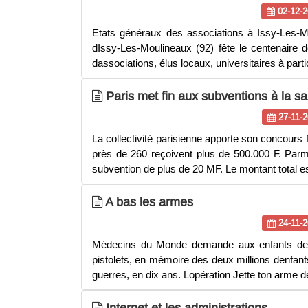
02-12-2
Etats généraux des associations à Issy-Les-M
dIssy-Les-Moulineaux (92) fête le centenaire 
dassociations, élus locaux, universitaires à part
Paris met fin aux subventions à la sa
27-11-2
La collectivité parisienne apporte son concours 
près de 260 reçoivent plus de 500.000 F. Parmi
subvention de plus de 20 MF. Le montant total e
A bas les armes
24-11-2
Médecins du Monde demande aux enfants de 
pistolets, en mémoire des deux millions denfant
guerres, en dix ans. Lopération Jette ton arme
Internet et les administrations