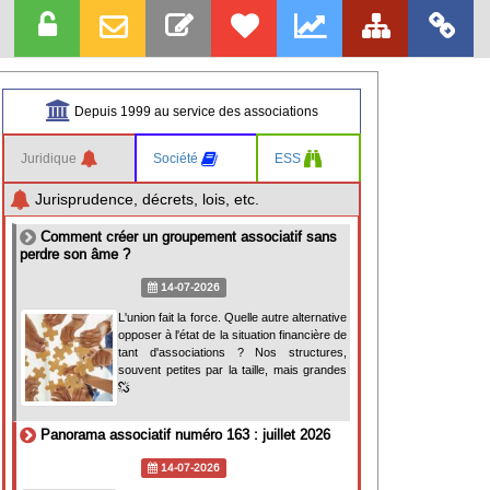
Depuis 1999 au service des associations
Juridique
Société
ESS
Jurisprudence, décrets, lois, etc.
Comment créer un groupement associatif sans
perdre son âme ?
14-07-2026
L'union fait la force. Quelle autre alternative
opposer à l'état de la situation financière de
tant d'associations ? Nos structures,
souvent petites par la taille, mais grandes
Panorama associatif numéro 163 : juillet 2026
14-07-2026