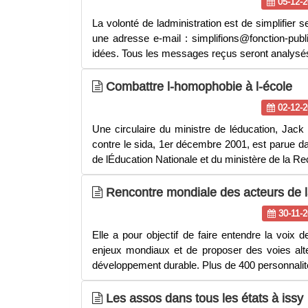
05-12-2
La volonté de ladministration est de simplifier s
une adresse e-mail : simplifions@fonction-pub
idées. Tous les messages reçus seront analysé
Combattre l-homophobie à l-école
02-12-2
Une circulaire du ministre de léducation, Jack 
contre le sida, 1er décembre 2001, est parue dan
de lÉducation Nationale et du ministère de la R
Rencontre mondiale des acteurs de la s
30-11-2
Elle a pour objectif de faire entendre la voix d
enjeux mondiaux et de proposer des voies alt
développement durable. Plus de 400 personnali
Les assos dans tous les états à issy