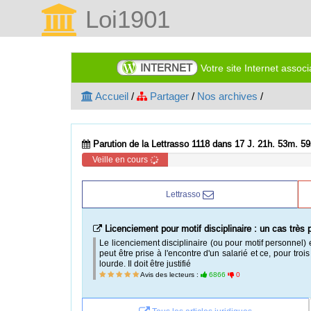
Loi1901
INTERNET
Votre site Internet assoc
Accueil
/
Partager
/
Nos archives
/
Parution de la Lettrasso 1118 dans 17 J. 21h. 53m. 58
Veille en cours
Lettrasso
Licenciement pour motif disciplinaire : un cas très p
Le licenciement disciplinaire (ou pour motif personnel) e
peut être prise à l'encontre d'un salarié et ce, pour troi
lourde. Il doit être justifié
Avis des lecteurs :
6866
0