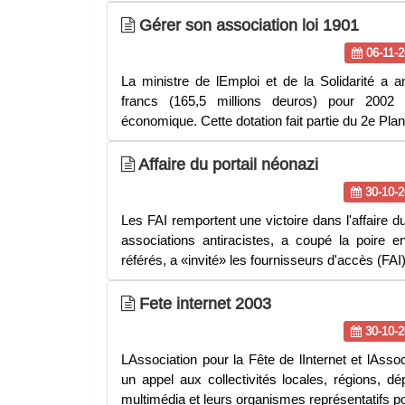
Gérer son association loi 1901
06-11-2
La ministre de lEmploi et de la Solidarité a 
francs (165,5 millions deuros) pour 2002 au
économique. Cette dotation fait partie du 2e Plan
Affaire du portail néonazi
30-10-2
Les FAI remportent une victoire dans l'affaire du
associations antiracistes, a coupé la poire
référés, a «invité» les fournisseurs d'accès (FAI
Fete internet 2003
30-10-2
LAssociation pour la Fête de lInternet et lAsso
un appel aux collectivités locales, régions,
multimédia et leurs organismes représentatifs po