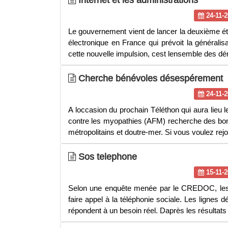
24-11-2
Le gouvernement vient de lancer la deuxième éta
électronique en France qui prévoit la généralisa
cette nouvelle impulsion, cest lensemble des 
Cherche bénévoles désespérement
24-11-2
A loccasion du prochain Téléthon qui aura lieu l
contre les myopathies (AFM) recherche des bo
métropolitains et doutre-mer. Si vous voulez rej
Sos telephone
15-11-2
Selon une enquête menée par le CREDOC, les d
faire appel à la téléphonie sociale. Les lignes 
répondent à un besoin réel. Daprès les résultats d