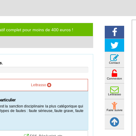
iatif complet pour moins de 400 euros !
s.
Contact
Connexion
Lettrasso
Lettrasso
articulier
st la sanction disciplinaire la plus catégorique qui
Faire suivre
s types de fautes : faute sérieuse, faute grave, faute