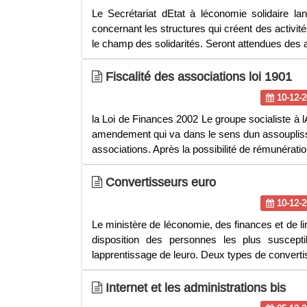
Le Secrétariat dEtat à léconomie solidaire l
concernant les structures qui créent des activit
le champ des solidarités. Seront attendues des a
Fiscalité des associations loi 1901
10-12-2
la Loi de Finances 2002 Le groupe socialiste à l
amendement qui va dans le sens dun assouplis
associations. Après la possibilité de rémunérati
Convertisseurs euro
10-12-2
Le ministère de léconomie, des finances et de l
disposition des personnes les plus suscepti
lapprentissage de leuro. Deux types de convert
Internet et les administrations bis