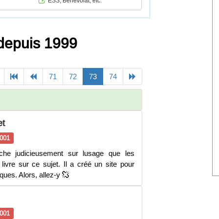
ESS, Bénévolat, etc.
 depuis 1999
Previous
(current)
Next
71
72
73
74
et
001
che judicieusement sur lusage que les
 livre sur ce sujet. Il a créé un site pour
iques. Alors, allez-y
001