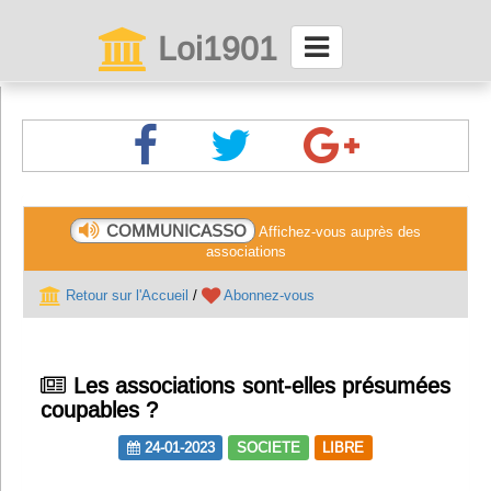
Loi1901
La maison des associations depuis 1999
Connexion
Abonnez-vous à LettrAsso
COMMUNICASSO
Affichez-vous auprès des
associations
Menu général
Retour sur l'Accueil
/
Abonnez-vous
ServiceAsso
Les associations sont-elles présumées
Partager
coupables ?
24-01-2023
SOCIETE
LIBRE
VieAsso