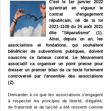
C'est le 1er janvier 2022
Infos
qu'entrait en vigueur le
contrat d'engagement
Divers
républicain, né de la loi
2021-1109 du 24 août 2021
Abo Lettrasso
dite "Séparatisme" (1).
Ainsi, depuis un an, les
Désabo Lettrasso
associations et fondations, qui souhaitent
bénéficier de subventions publiques, doivent
souscrire ce fameux contrat. Le Mouvement
Nous contacter
associatif va organiser un point presse pour
dresser un premier bilan de ce texte fortement
controversé par l'ensemble des associations
(2).
Demander à ce que les associations s'engagent
à respecter les principes de liberté, d'égalité,
de fraternité et de laïcité a été ressenti comme