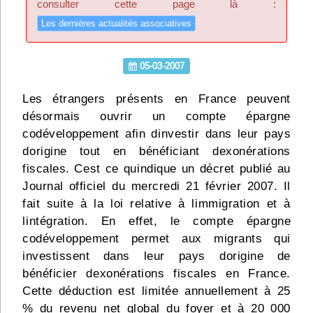
consulter cette page là :
Infos
Les dernières actualités associatives
Divers
05-03-2007
Abo Lettrasso
Les étrangers présents en France peuvent
désormais ouvrir un compte épargne
Désabo Lettrasso
codéveloppement afin dinvestir dans leur pays
dorigine tout en bénéficiant dexonérations
Nous contacter
fiscales. Cest ce quindique un décret publié au
Journal officiel du mercredi 21 février 2007. Il
fait suite à la loi relative à limmigration et à
lintégration. En effet, le compte épargne
codéveloppement permet aux migrants qui
investissent dans leur pays dorigine de
bénéficier dexonérations fiscales en France.
Cette déduction est limitée annuellement à 25
% du revenu net global du foyer et à 20 000