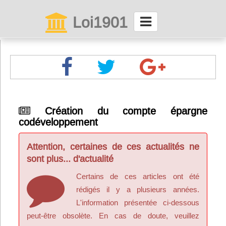
Loi1901
La maison des associations depuis 1999
Connexion
Abonnez-vous à LettrAsso
Création du compte épargne
codéveloppement
Menu général
ServiceAsso
Attention, certaines de ces actualités ne
sont plus... d'actualité
Partager
Certains de ces articles ont été
rédigés il y a plusieurs années.
L'information présentée ci-dessous
VieAsso
peut-être obsolète. En cas de doute, veuillez