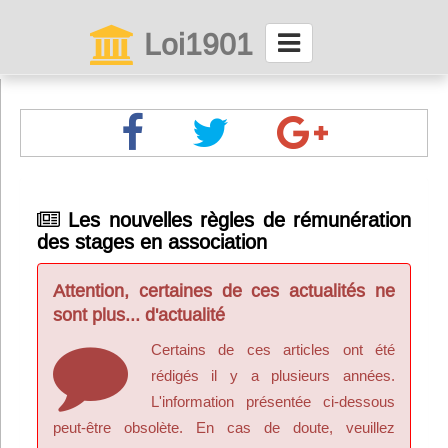
Loi1901
La maison des associations depuis 1999
Connexion
Abonnez-vous à LettrAsso
Les nouvelles règles de rémunération
des stages en association
Menu général
ServiceAsso
Attention, certaines de ces actualités ne
sont plus... d'actualité
Partager
Certains de ces articles ont été
rédigés il y a plusieurs années.
L'information présentée ci-dessous
VieAsso
peut-être obsolète. En cas de doute, veuillez