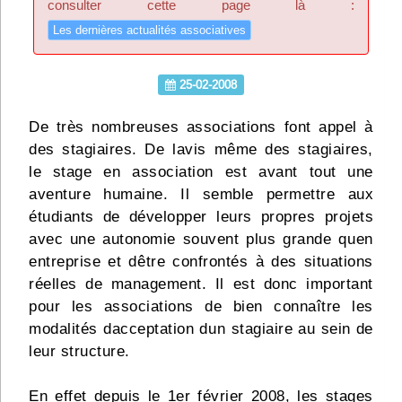
consulter cette page là :
Infos
Les dernières actualités associatives
Divers
25-02-2008
Abo Lettrasso
De très nombreuses associations font appel à
des stagiaires. De lavis même des stagiaires,
Désabo Lettrasso
le stage en association est avant tout une
aventure humaine. Il semble permettre aux
Nous contacter
étudiants de développer leurs propres projets
avec une autonomie souvent plus grande quen
entreprise et dêtre confrontés à des situations
réelles de management. Il est donc important
pour les associations de bien connaître les
modalités dacceptation dun stagiaire au sein de
leur structure.
En effet depuis le 1er février 2008, les stages