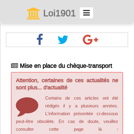
Loi1901
La maison des associations depuis 1999
Connexion
Abonnez-vous à LettrAsso
Mise en place du chèque-transport
Menu général
Attention, certaines de ces actualités ne
ServiceAsso
sont plus... d'actualité
Certains de ces articles ont été
Partager
rédigés il y a plusieurs années.
L'information présentée ci-dessous
peut-être obsolète. En cas de doute, veuillez
VieAsso
consulter cette page là :