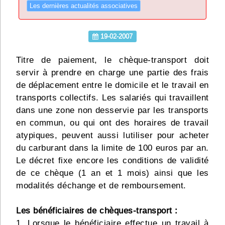
Les dernières actualités associatives
Infos
19-02-2007
Divers
Abo Lettrasso
Titre de paiement, le chèque-transport doit
servir à prendre en charge une partie des frais
de déplacement entre le domicile et le travail en
Désabo Lettrasso
transports collectifs. Les salariés qui travaillent
dans une zone non desservie par les transports
Nous contacter
en commun, ou qui ont des horaires de travail
atypiques, peuvent aussi lutiliser pour acheter
du carburant dans la limite de 100 euros par an.
Le décret fixe encore les conditions de validité
de ce chèque (1 an et 1 mois) ainsi que les
modalités déchange et de remboursement.
Les bénéficiaires de chèques-transport :
1. Lorsque le bénéficiaire effectue un travail à