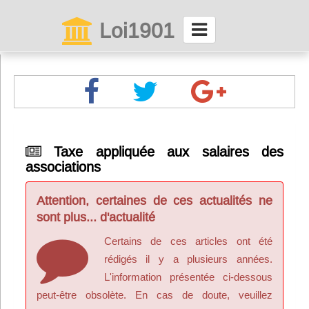
Loi1901
La maison des associations depuis 1999
Connexion
Abonnez-vous à LettrAsso
Taxe appliquée aux salaires des
associations
Menu général
ServiceAsso
Attention, certaines de ces actualités ne
sont plus... d'actualité
Partager
Certains de ces articles ont été
rédigés il y a plusieurs années.
L'information présentée ci-dessous
VieAsso
peut-être obsolète. En cas de doute, veuillez