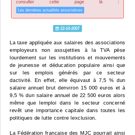
consulter cette page là :
Infos
Les dernières actualités associatives
Divers
22-10-2007
Abo Lettrasso
La taxe appliquée aux salaires des associations
employeurs non assujetties à la TVA pèse
Désabo Lettrasso
lourdement sur les institutions et mouvements
de jeunesse et déducation populaire ainsi que
Nous contacter
sur les emplois générés par ce secteur
dactivité. En effet, elle équivaut à 7,5 % dun
salaire annuel brut denviron 15 000 euros et à
9,5 % dun salaire annuel de 22 500 euros alors
même que lemploi dans le secteur concerné
revêt une importance capitale dans toutes les
politiques de lutte contre lexclusion.
La Fédération française des MJC pourrait ainsi