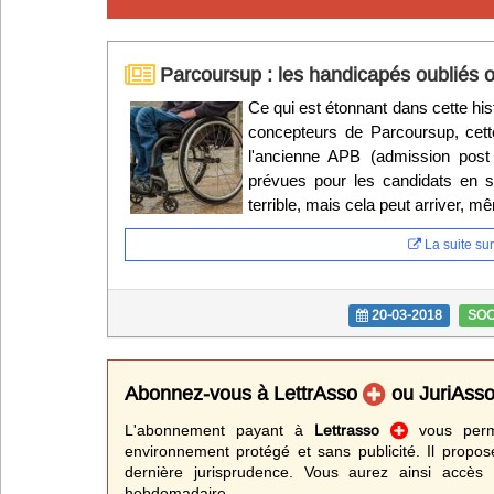
Infos
Parcoursup : les handicapés oubliés o
Divers
Ce qui est étonnant dans cette hist
concepteurs de Parcoursup, cette
Abo Lettrasso
l'ancienne APB (admission post 
prévues pour les candidats en si
Désabo Lettrasso
terrible, mais cela peut arriver, 
La suite sur 
Nous contacter
20-03-2018
SOC
Abonnez-vous à LettrAsso
ou JuriAss
L'abonnement payant à
Lettrasso
vous perme
environnement protégé et sans publicité. Il propos
dernière jurisprudence. Vous aurez ainsi accès 
hebdomadaire.