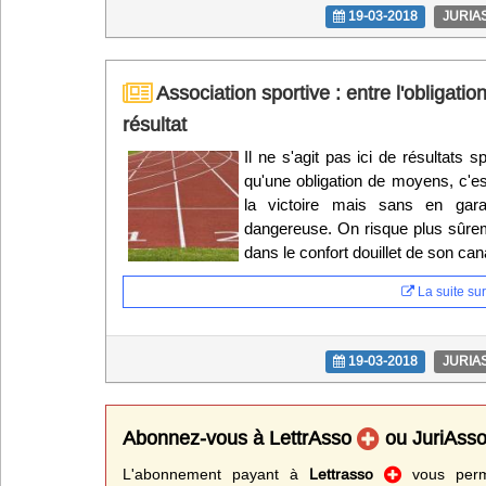
19-03-2018
JURIA
Association sportive : entre l'obligatio
résultat
Il ne s'agit pas ici de résultats s
qu'une obligation de moyens, c'es
la victoire mais sans en garan
dangereuse. On risque plus sûrem
dans le confort douillet de son ca
La suite sur 
19-03-2018
JURIA
Abonnez-vous à LettrAsso
ou JuriAss
L'abonnement payant à
Lettrasso
vous perme