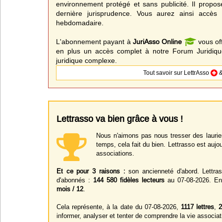
environnement protégé et sans publicité. Il propos
dernière jurisprudence. Vous aurez ainsi accès 
hebdomadaire.
L'abonnement payant à
JuriAsso Online
vous of
en plus un accès complet à notre Forum Juridique
juridique complexe.
Tout savoir sur LettrAsso
&
Lettrasso va bien grâce à vous !
Nous n'aimons pas nous tresser des laurier
temps, cela fait du bien. Lettrasso est aujou
associations.
Et ce pour 3 raisons :
son ancienneté d'abord. Lettra
d'abonnés :
144 580 fidèles lecteurs
au 07-08-2026. Enf
mois / 12
.
Cela représente, à la date du 07-08-2026,
1117 lettres
,
2
informer, analyser et tenter de comprendre la vie associat