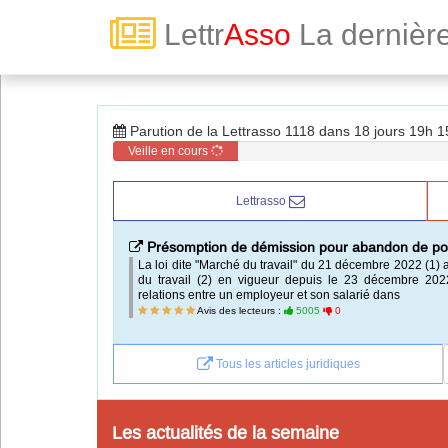
Lettr
Asso
La dernière
Toute la vie associative
Parution de la Lettrasso 1118 dans 18 jours 19h 
Connexion
Veille en cours
Lettrasso
Abonnez-vous à LettrAsso
Présomption de démission pour abandon de po
Menu général
La loi dite "Marché du travail" du 21 décembre 2022 (1) 
du travail (2) en vigueur depuis le 23 décembre 20
ServiceAsso
relations entre un employeur et son salarié dans
Avis des lecteurs :
5005
0
Partager
Tous les articles juridiques
VieAsso
Les actualités de la semaine