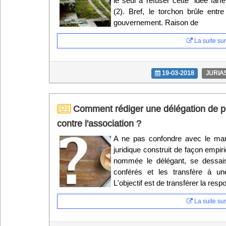
le seul à refuser cette "idée farf
(2). Bref, le torchon brûle entre
gouvernement. Raison de
La suite sur 
19-03-2018
JURIA
Comment rédiger une délégation de po
contre l'association ?
A ne pas confondre avec le mand
juridique construit de façon empi
nommée le délégant, se dessaisi
conférés et les transfère à un
L'objectif est de transférer la resp
La suite sur 