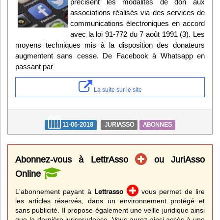
précisent les modalités de don aux
associations réalisés via des services de
communications électroniques en accord
avec la loi 91-772 du 7 août 1991 (3). Les
moyens techniques mis à la disposition des donateurs
augmentent sans cesse. De Facebook à Whatsapp en
passant par
La suite sur le site
11-06-2018
JURIASSO
ABONNES
Abonnez-vous à LettrAsso
ou JuriAsso
Online
L'abonnement payant à
Lettrasso
vous permet de lire
les articles réservés, dans un environnement protégé et
sans publicité. Il propose également une veille juridique ainsi
que la dernière jurisprudence. Vous aurez ainsi accès à une