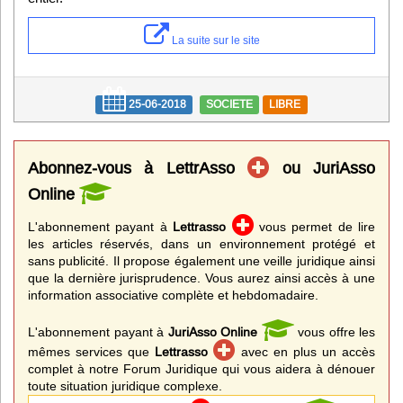
Infos
La suite sur le site
Divers
Abo Lettrasso
25-06-2018
SOCIETE
LIBRE
Désabo Lettrasso
Abonnez-vous à LettrAsso
ou JuriAsso
Online
Nous contacter
L'abonnement payant à
Lettrasso
vous permet de lire
les articles réservés, dans un environnement protégé et
sans publicité. Il propose également une veille juridique ainsi
que la dernière jurisprudence. Vous aurez ainsi accès à une
information associative complète et hebdomadaire.
L'abonnement payant à
JuriAsso Online
vous offre les
mêmes services que
Lettrasso
avec en plus un accès
complet à notre Forum Juridique qui vous aidera à dénouer
toute situation juridique complexe.