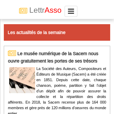
Lettr
Asso
Connexion
Les actualités de la semaine
Abonnez-vous à LettrAsso
Le musée numérique de la Sacem nous
Menu général
ouvre gratuitement les portes de ses trésors
ServiceAsso
La Société des Auteurs, Compositeurs et
Éditeurs de Musique (Sacem) a été créée
en 1851. Depuis cette date, chaque
Partager
chanson, poème, partition y fait l'objet
d'un dépôt afin de pouvoir assurer la
collecte et la répartition des droits
VieAsso
afférents. En 2018, la Sacem recense plus de 164 000
membres et gère près de 120 millions d'oeuvres du monde
entier.