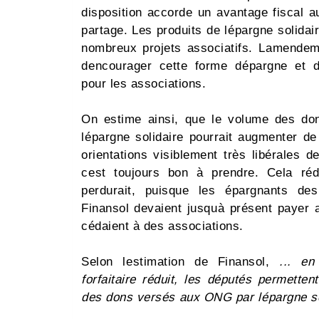
disposition accorde un avantage fiscal au
partage. Les produits de lépargne solida
nombreux projets associatifs. Lamendem
dencourager cette forme dépargne et 
pour les associations.
On estime ainsi, que le volume des do
lépargne solidaire pourrait augmenter 
orientations visiblement très libérales 
cest toujours bon à prendre. Cela réd
perdurait, puisque les épargnants des 
Finansol devaient jusquà présent payer 
cédaient à des associations.
Selon lestimation de Finansol,
... en
forfaitaire réduit, les députés permette
des dons versés aux ONG par lépargne so