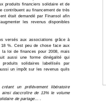
x produits financiers solidaire et de
ire contribuent au financement de très
ent était demandé par Finansol afin
daugmenter les revenus disponibles
ns versés aux associations grâce à
de 18 %. Cest peu de chose face aux
de la loi de finances pour 2008, mais
uit aussi une forme dinégalité qui
produits solidaires labellisés par
aussi un impôt sur les revenus quils
 créant un prélèvement libératoire
nt ainsi daccroître de 13% le volume
lidaire de partage...
.