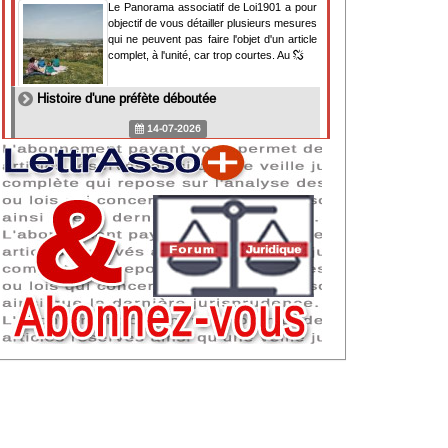
Le Panorama associatif de Loi1901 a pour
objectif de vous détailler plusieurs mesures
qui ne peuvent pas faire l'objet d'un article
complet, à l'unité, car trop courtes. Au
Histoire d'une préfète déboutée
14-07-2026
Il y a des préfètes et des préfets qui
souhaitent tellement faire plaisir à ceux, par
lesquels leur bonne fortune est arrivée,
qu'ils en oublient la réalité de leur fonction
qui
NAF 2025 : nouvelle nomenclature d'activités
dès 2027
07-07-2026
Les nomenclatures d'activités française
(NAF) et européenne, évoluent. La NAF
2025 entraînera la modification des codes
APE de toutes les associations déclarées.
Cette évolution
Consignes de sécurité adaptées : le manque