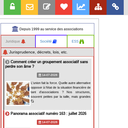
Depuis 1999 au service des associations
Juridique
Société
ESS
Jurisprudence, décrets, lois, etc.
Comment créer un groupement associatif sans
perdre son âme ?
14-07-2026
L'union fait la force. Quelle autre alternative
opposer à l'état de la situation financière de
tant d'associations ? Nos structures,
souvent petites par la taille, mais grandes
Panorama associatif numéro 163 : juillet 2026
14-07-2026