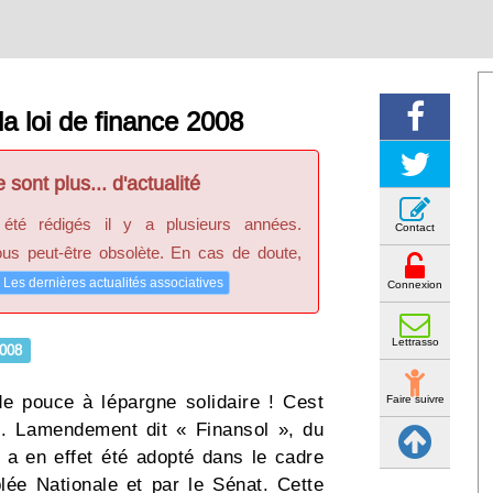
 loi de finance 2008
 sont plus... d'actualité
 été rédigés il y a plusieurs années.
Contact
ous peut-être obsolète. En cas de doute,
Les dernières actualités associatives
Connexion
Lettrasso
008
 pouce à lépargne solidaire ! Cest
Faire suivre
e. Lamendement dit « Finansol », du
, a en effet été adopté dans le cadre
lée Nationale et par le Sénat. Cette