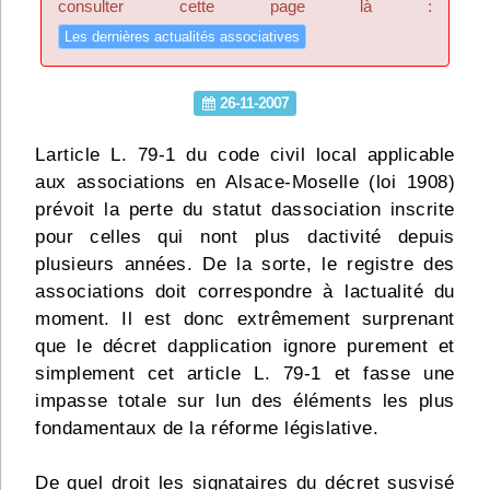
consulter cette page là :
Infos
Les dernières actualités associatives
Divers
26-11-2007
Abo Lettrasso
Larticle L. 79-1 du code civil local applicable
aux associations en Alsace-Moselle (loi 1908)
Désabo Lettrasso
prévoit la perte du statut dassociation inscrite
pour celles qui nont plus dactivité depuis
Nous contacter
plusieurs années. De la sorte, le registre des
associations doit correspondre à lactualité du
moment. Il est donc extrêmement surprenant
que le décret dapplication ignore purement et
simplement cet article L. 79-1 et fasse une
impasse totale sur lun des éléments les plus
fondamentaux de la réforme législative.
De quel droit les signataires du décret susvisé