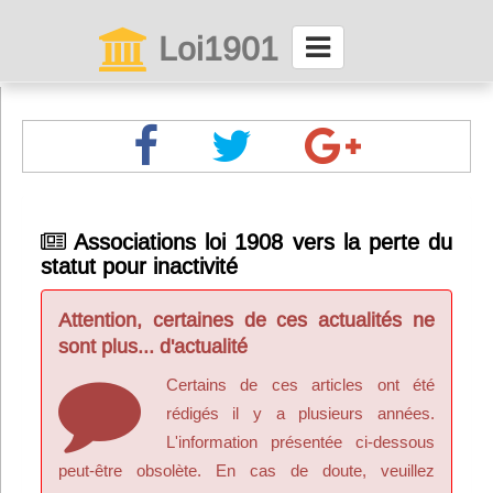
Loi1901
La maison des associations depuis 1999
Connexion
Abonnez-vous à LettrAsso
Associations loi 1908 vers la perte du
statut pour inactivité
Menu général
ServiceAsso
Attention, certaines de ces actualités ne
sont plus... d'actualité
Partager
Certains de ces articles ont été
rédigés il y a plusieurs années.
L'information présentée ci-dessous
VieAsso
peut-être obsolète. En cas de doute, veuillez