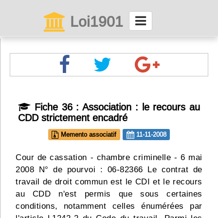
Loi1901
La maison des associations depuis 1999
Connexion
Abonnez-vous à LettrAsso
Fiche 36 : Association : le recours au
CDD strictement encadré
Menu général
Memento associatif
11-11-2008
ServiceAsso
Cour de cassation - chambre criminelle - 6 mai
2008 N° de pourvoi : 06-82366 Le contrat de
Partager
travail de droit commun est le CDI et le recours
au CDD n'est permis que sous certaines
VieAsso
conditions, notamment celles énumérées par