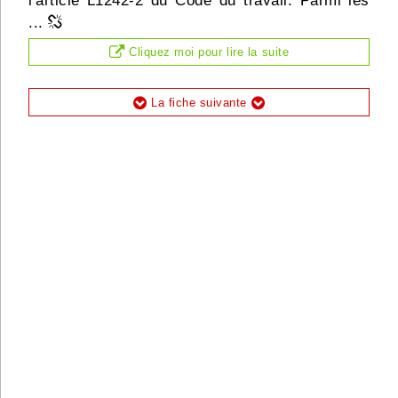
l'article L1242-2 du Code du travail. Parmi les
Infos
...
Cliquez moi pour lire la suite
Divers
Abo Lettrasso
La fiche suivante
Désabo Lettrasso
Nous contacter