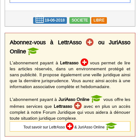
Infos
Divers
19-06-2018
SOCIETE
LIBRE
Abo Lettrasso
Abonnez-vous à LettrAsso
ou JuriAsso
Désabo Lettrasso
Online
L'abonnement payant à
Lettrasso
vous permet de lire
les articles réservés, dans un environnement protégé et
Nous contacter
sans publicité. Il propose également une veille juridique ainsi
que la dernière jurisprudence. Vous aurez ainsi accès à une
information associative complète et hebdomadaire.
L'abonnement payant à
JuriAsso Online
vous offre les
mêmes services que
Lettrasso
avec en plus un accès
complet à notre Forum Juridique qui vous aidera à dénouer
toute situation juridique complexe.
Tout savoir sur LettrAsso
& JuriAsso Online