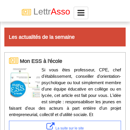
Lettr
Asso
Connexion
Les actualités de la semaine
Abonnez-vous à LettrAsso
Mon ESS à l'école
Menu général
Si vous êtes professeur, CPE, chef
d'établissement, conseiller d'orientation-
ServiceAsso
psychologue ou tout simplement membre
d'une équipe éducative en collège ou en
Partager
lycée, cet article est fait pour vous. L'idée
est simple : responsabiliser les jeunes en
faisant d'eux des acteurs à part entière d'un projet
VieAsso
entrepreneurial, collectif et d'utilité sociale. Et
La suite sur le site